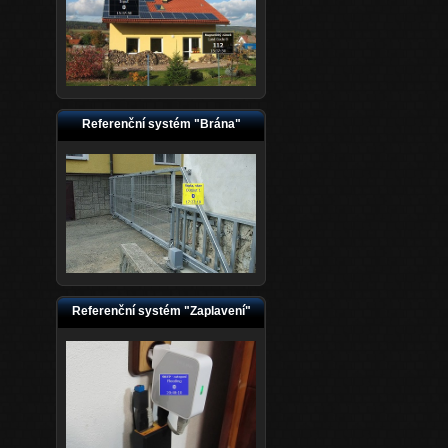
Referenční systém "Brána"
Referenční systém "Zaplavení"