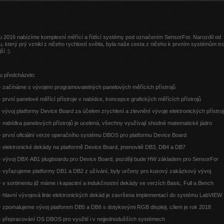
u 2016 nabízíme komplexní měřící a řídící systémy pod označením SensorFor. Narozdíl od
, který prý vznikl z ničeho rychlostí světla, byla naše cesta z ničeho k prvním systémům tr
ší :).
u předcházelo:
 - začínáme s vývojem programovatelných panelových měřících přístrojů
- první panelové měřící přístroje v nabídce, koncepce grafických měřících přístrojů
- vývoj platformy Device Board za účelem zrychlení a zlevnění vývoje elektronických přístro
- nabídka panelových přístrojů je ucelená, všechny využívají shodné matematické jádro
- první oficiální verze operačního systému DBOS pro platformu Device Board
- elektronické dekády na platformě Device Board, jmenovitě DB3, DB4 a DB7
 - vývoj DBX-AB1 plugboardu pro Device Board, později bude HW základem pro SensorFor
 - vyřazujeme platformy DB1 a DB2 z užívání, byly určeny pro kusový zakázkový vývoj
- v sortimentu již máme i kapacitní a indukčnostní dekády ve verzích Basic, Full a Bench
- hlavní vývojová linie elektronických dekád je završena implementací do systému LabVIEW
- zpomalujeme vývoj platforem DB5 a DB6 s dotykovými RGB displeji, cílem je rok 2018
 - přepracování OS DBOS pro využití i v nejjednodušších systémech