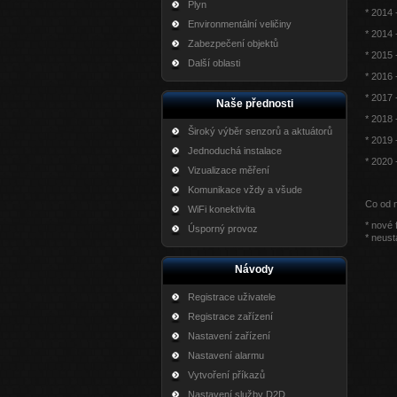
Plyn
* 2014
Environmentální veličiny
* 2014 
Zabezpečení objektů
* 2015 
Další oblasti
* 2016 
* 2017
Naše přednosti
* 2018 
Široký výběr senzorů a aktuátorů
* 2019 
Jednoduchá instalace
* 2020 
Vizualizace měření
Komunikace vždy a všude
Co od 
WiFi konektivita
* nové 
Úsporný provoz
* neust
Návody
Registrace uživatele
Registrace zařízení
Nastavení zařízení
Nastavení alarmu
Vytvoření příkazů
Nastavení služby D2D