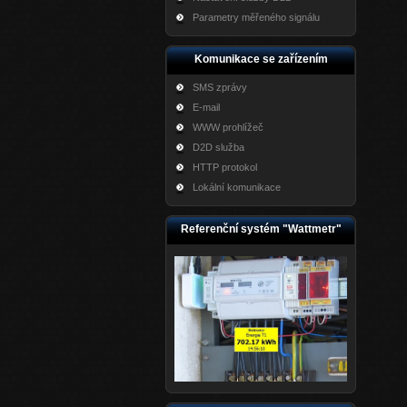
Parametry měřeného signálu
Komunikace se zařízením
SMS zprávy
E-mail
WWW prohlížeč
D2D služba
HTTP protokol
Lokální komunikace
Referenční systém "Wattmetr"