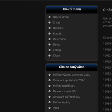
Hlavní menu
O nás
Hlavní strana
Od rok
vesmíru
O nás
pomalej
Novinky
Kontakt
Co tom
Reference
* 2009
Demo
* 2010 
Eshop
Cloud
* 2011 
* 2012 
Čím se zabýváme
* 2012 
* 2013 
Měření výkonu a energie 230V
* 2013
Ovládání spotřebičů 230V
* 2013
Měření napětí 50V
Detekce stavu 50V
* 2014 
Ovládání zařízení 50V
* 2014 
Měření teploty
* 2014 
Voda
* 2014