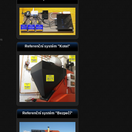
yn
Referenční systém "Kotel"
í
Referenční systém "Bezpečí"