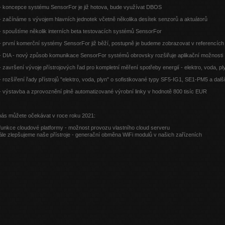
 - koncepce systému SensorFor je již hotova, bude využívat DBOS
- začínáme s vývojem hlavních jednotek včetně několika desítek senzorů a aktuátorů
- spouštíme několik interních beta testovacích systémů SensorFor
- první komerční systémy SensorFor již běží, postupně je budeme zobrazovat v referencích
 - DIA - nový způsob komunikace SensorFor systémů obrovsky rozšiřuje aplikační možnosti
- završení vývoje přístrojových řad pro kompletní měření spotřeby energií - elektro, voda, pl
- rozšíření řady přístrojů "elektro, voda, plyn" o sofistikované typy SF5-IG1, SE1-PM5 a dalš
- výstavba a zprovoznění plně automatizované výrobní linky v hodnotě 800 tisíc EUR
nás můžete očekávat v roce roku 2021:
funkce cloudové platformy - možnost provozu vlastního cloud serveru
ále zlepšujeme naše přístroje - generační obměna WiFi modulů v našich zařízeních