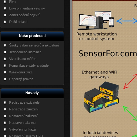
Plyn
Environmentální veličiny
Zabezpečení objektů
Další oblasti
Naše přednosti
Široký výběr senzorů a aktuátorů
Jednoduchá instalace
Vizualizace měření
Komunikace vždy a všude
WiFi konektivita
Úsporný provoz
Návody
Registrace uživatele
Registrace zařízení
Nastavení zařízení
Nastavení alarmu
Vytvoření příkazů
Nastavení služby D2D