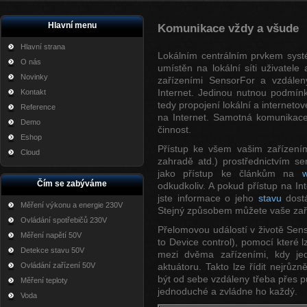
Hlavní menu
Komunikace vždy a všude
Hlavní strana
Lokálním centrálním prvkem systé
O nás
umístěn na lokální síti uživatele
Novinky
zařízeními SensorFor a vzdálen
Internet. Jedinou nutnou podmín
Kontakt
tedy propojení lokální a internetové
Reference
na Internet. Samotná komunikace
Demo
činnost.
Eshop
Přístup ke všem vašim zařízením 
Cloud
zahradě atd.) prostřednictvím s
jako přístup ke článkům na
Čím se zabýváme
odkudkoliv. A pokud přístup na I
jste informace o jeho
stavu
dostá
Měření výkonu a energie 230V
Stejný způsobem můžete vaše zař
Ovládání spotřebičů 230V
Přelomovou událostí v životě Sen
Měření napětí 50V
to Device control), pomocí které 
Detekce stavu 50V
mezi dvěma zařízeními, kdy jed
Ovládání zařízení 50V
aktuátoru. Takto lze řídit nejrůz
být od sebe vzdáleny třeba přes 
Měření teploty
jednoduché a zvládne ho každý.
Voda