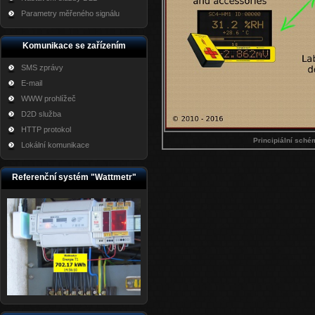
Parametry měřeného signálu
Komunikace se zařízením
SMS zprávy
E-mail
WWW prohlížeč
D2D služba
HTTP protokol
Principiální sch
Lokální komunikace
Referenční systém "Wattmetr"