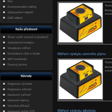
Plyn
Techn
Environmentální veličiny
Mod
Zabezpečení objektů
ovzdu
Další oblasti
Naše přednosti
Široký výběr senzorů a aktuátorů
Jednoduchá instalace
Vizualizace měření
Měření výskytu zemního plynu
Komunikace vždy a všude
WiFi konektivita
Techn
Úsporný provoz
Mod
ovzdu
Návody
Registrace uživatele
Registrace zařízení
Nastavení zařízení
Nastavení alarmu
Vytvoření příkazů
Měření výskytu alkoholu
Nastavení služby D2D