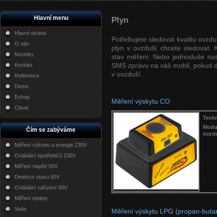
Hlavní menu
Plyn
Hlavní strana
Potřebujete sledovat kvalitu ovzduš
O nás
plyn v ovzduší chcete sledovat. 
Novinky
stav měření. Nebo jednoduše nas
SMS zprávu na váš mobil, pokud d
Kontakt
v ovzduší.
Reference
Demo
Eshop
Měření výskytu CO
Cloud
Techn
Mod
Čím se zabýváme
ovzdu
Měření výkonu a energie 230V
Ovládání spotřebičů 230V
Měření napětí 50V
Detekce stavu 50V
Ovládání zařízení 50V
Měření teploty
Voda
Měření výskytu LPG (propan-buta