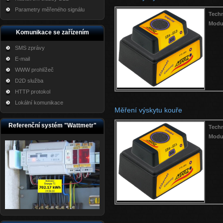
Parametry měřeného signálu
Techn
Modu
Komunikace se zařízením
SMS zprávy
E-mail
WWW prohlížeč
D2D služba
HTTP protokol
Lokální komunikace
Měření výskytu kouře
Referenční systém "Wattmetr"
Techn
Modu