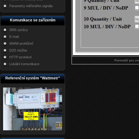
Parametry měřeného signálu
Komunikace se zařízením
SMS zprávy
E-mail
WWW prohlížeč
D2D služba
HTTP protokol
Formulář pro z
Lokální komunikace
Referenční systém "Wattmetr"