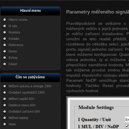
Hlavní menu
Parametry měřeného signá
Hlavní strana
Pravděpodobně se setkáme s t
O nás
měřených veličin a jejich jednote
Novinky
je měřící zařízení instalováno.
umožní se této realitě přiblížit
Kontakt
rozdělena do několika sekcí, je
Reference
počtu signálů jednoho zařízení. P
Demo
které můžeme konfigurovat. Quanti
Eshop
měrná jednotka, ty si můžeme z
Cloud
přepočítání naměřené hodnoty. MU
tak můžeme provést změnu škály 
impulzů impulzního výstupu elek
Čím se zabýváme
Parametr NoDP umožňuje stano
hodnoty. Tlačítko Reset prov
Měření výkonu a energie 230V
výchozích hodnot.
Ovládání spotřebičů 230V
Měření napětí 50V
Detekce stavu 50V
Ovládání zařízení 50V
Měření teploty
Voda