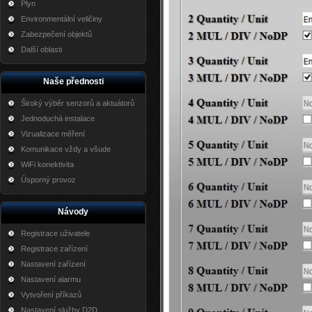
Plyn
Environmentální veličiny
Zabezpečení objektů
Další oblasti
Naše přednosti
Široký výběr senzorů a aktuátorů
Jednoduchá instalace
Vizualizace měření
Komunikace vždy a všude
WiFi konektivita
Úsporný provoz
Návody
Registrace uživatele
Registrace zařízení
Nastavení zařízení
Nastavení alarmu
Vytvoření příkazů
Nastavení služby D2D