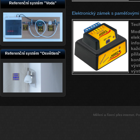
Referenční systém "Voda"
Elektronický zámek s paměťovými k
Tec
Mo
ele
inf
kaž
Referenční systém "Osvětlení"
při
kon
výs
výst
Měření a řízení přes internet, 