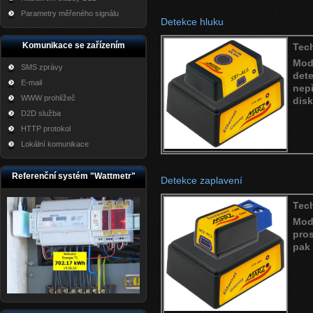
Parametry měřeného signálu
Detekce hluku
Komunikace se zařízením
Tec
Mo
SMS zprávy
dete
E-mail
nep
WWW prohlížeč
disk
D2D služba
HTTP protokol
Lokální komunikace
Referenční systém "Wattmetr"
Detekce zaplavení
Tec
Mod
pro
pak 