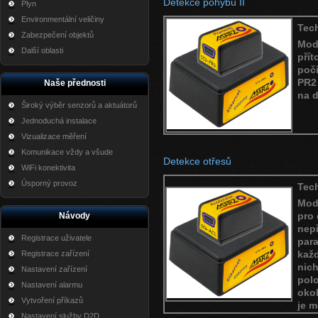
Detekce pohybu II
Plyn
Environmentální veličiny
Tec
Zabezpečení objektů
Mo
Další oblasti
pří
poč
PR2 
Naše přednosti
na d
Široký výběr senzorů a aktuátorů
Jednoduchá instalace
Vizualizace měření
Komunikace vždy a všude
Detekce otřesů
WiFi konektivita
Úsporný provoz
Tec
Mo
pro 
Návody
nep
Registrace uživatele
par
kaž
Registrace zařízení
nic
Nastavení zařízení
pol
Nastavení alarmu
okol
Vytvoření příkazů
je 
Nastavení služby D2D