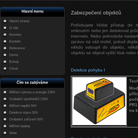
Hlavní menu
Zabezpečení objektů
Hlavní strana
Potřebujete hlídat přístup do 
O nás
vniknutím nebo jen detekovat prů
Novinky
internetu. Nebo jednoduše nastav
zprávu na váš mobil, pokud dojd
Kontakt
někdo vstoupil do objektu, ně
Reference
objektu se objevil vyšší hluk nebo 
Demo
Eshop
Cloud
Detekce pohybu I
Tec
Čím se zabýváme
Mo
Měření výkonu a energie 230V
pří
poč
Ovládání spotřebičů 230V
PR1 
Měření napětí 50V
na k
Detekce stavu 50V
Ovládání zařízení 50V
Měření teploty
Voda