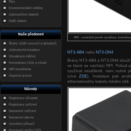
Plyn
Environmentální veličiny
Zabezpečení objektů
Další oblasti
Naše přednosti
RPI - centrální prvek systému, koordin
Široký výběr senzorů a aktuátorů
Jednoduchá instalace
NT3-AB4
nebo
NT3-DN4
Vizualizace měření
Brány NT3-AB4 a NT3-DN4 slouží pr
Komunikace vždy a všude
ve které se nachází RPI. Pokud p
WiFi konektivita
využívat nesdíleně, není nutné př
Úsporný provoz
(více
ZDE
). Instalace pak pro
ethernetového kabelu lokální sítě.
Návody
Registrace uživatele
Registrace zařízení
Nastavení zařízení
Nastavení alarmu
Vytvoření příkazů
Nastavení služby D2D