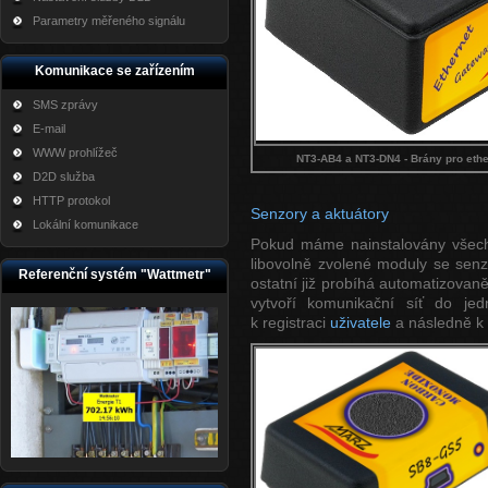
Parametry měřeného signálu
Komunikace se zařízením
SMS zprávy
E-mail
WWW prohlížeč
NT3-AB4 a NT3-DN4 - Brány pro ethe
D2D služba
HTTP protokol
Senzory a aktuátory
Lokální komunikace
Pokud máme nainstalovány všechn
libovolně zvolené moduly se senzo
Referenční systém "Wattmetr"
ostatní již probíhá automatizova
vytvoří komunikační síť do jed
k registraci
uživatele
a následně k 