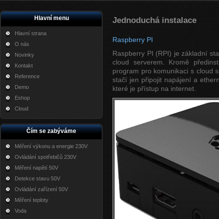
Hlavní menu
Jednoduchá instalace
Hlavní strana
Raspberry PI
O nás
Raspberry PI (RPI) je základní s
Novinky
cloud serverem. Kromě předinst
Kontakt
program pro komunikaci s cloud se
Reference
stačí jen připojit napájení a ethe
Demo
které je přístup na internet.
Eshop
Cloud
Čím se zabýváme
Měření výkonu a energie 230V
Ovládání spotřebičů 230V
Měření napětí 50V
Detekce stavu 50V
Ovládání zařízení 50V
Měření teploty
Voda